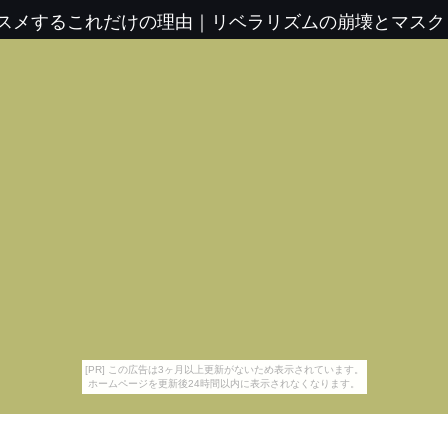
ススメするこれだけの理由
｜
リベラリズムの崩壊とマスク
[PR] この広告は3ヶ月以上更新がないため表示されています。
ホームページを更新後24時間以内に表示されなくなります。